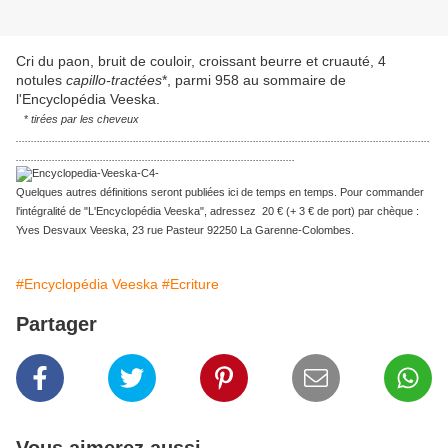
Cri du paon, bruit de couloir, croissant beurre et cruauté, 4
notules
capillo-tractées
*, parmi 958 au sommaire de
l'Encyclopédia Veeska.
*
tirées par les cheveux
..........................................................................................................................................
.............................................................................................
Quelques autres définitions seront publiées ici de temps en temps. Pour commander
l'intégralité de "L'Encyclopédia Veeska", adressez 20 € (+ 3 € de port) par chèque :
Yves Desvaux Veeska, 23 rue Pasteur 92250 La Garenne-Colombes.
#Encyclopédia Veeska
#Ecriture
Partager