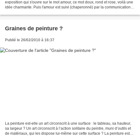
exposition qui s'ouvre sur le mot amour, ce mot doux, rond et rose, voilà une
idée charmante. Puis l'amour est suivi (chaperonné) par la communication,
et les fleurs bleues...
Graines de peinture ?
Publié le 26/02/2010 à 16:37
La peinture est-elle un art circonscrit à une surface : le tableau, sa hauteur,
sa largeur ? Un art circonscrit à l’action solitaire du peintre, muni d’outils et
de matériaux, qui les dispose lui-même sur cette surface ? La peinture est
souvent cela,...