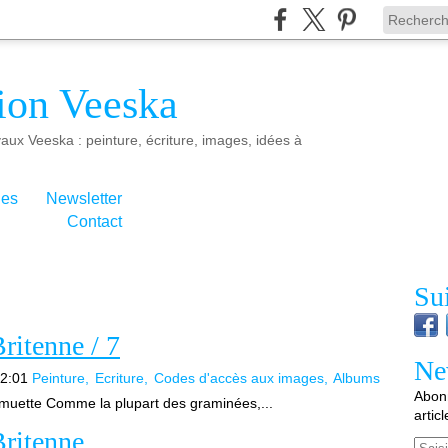
ion Veeska
aux Veeska : peinture, écriture, images, idées à
ies
Newsletter
Contact
Su
Britenne / 7
Ne
12:01
Peinture
Ecriture
Codes d'accès aux images
Albums
Abonn
 muette Comme la plupart des graminées,...
artic
Britenne
Email