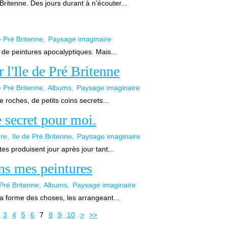
Britenne. Des jours durant à n’écouter...
e Pré Britenne
Paysage imaginaire
s de peintures apocalyptiques. Mais...
 l'Ile de Pré Britenne
e Pré Britenne
Albums
Paysage imaginaire
e roches, de petits coins secrets...
e secret pour moi.
ure
Ile de Pré Britenne
Paysage imaginaire
tes produisent jour après jour tant...
ns mes peintures
 Pré Britenne
Albums
Paysage imaginaire
 la forme des choses, les arrangeant...
3
4
5
6
7
8
9
10
>
>>