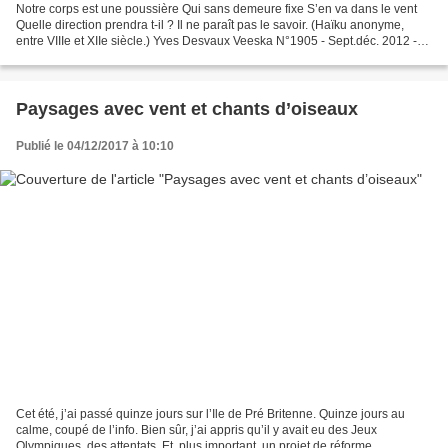
Notre corps est une poussière Qui sans demeure fixe S’en va dans le vent
Quelle direction prendra t-il ? Il ne paraît pas le savoir. (Haïku anonyme,
entre VIIIe et XIIe siècle.) Yves Desvaux Veeska N°1905 - Sept.déc. 2012 -
Acrylique sur toile - 100 X...
Paysages avec vent et chants d’oiseaux
Publié le 04/12/2017 à 10:10
Cet été, j’ai passé quinze jours sur l’Ile de Pré Britenne. Quinze jours au
calme, coupé de l’info. Bien sûr, j’ai appris qu’il y avait eu des Jeux
Olympiques, des attentats. Et, plus important, un projet de réforme