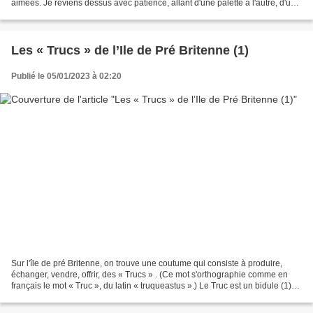
aimées. Je reviens dessus avec patience, allant d'une palette à l'autre, d'une
humeur à l'autre. J'exécute...
Les « Trucs » de l’Ile de Pré Britenne (1)
Publié le 05/01/2023 à 02:20
Sur l'île de pré Britenne, on trouve une coutume qui consiste à produire,
échanger, vendre, offrir, des « Trucs » . (Ce mot s'orthographie comme en
français le mot « Truc », du latin « truqueastus ».) Le Truc est un bidule (1)
qui peut revêtir des formes...