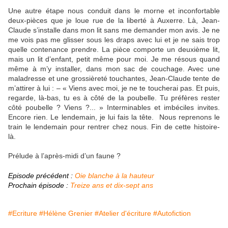
Une autre étape nous conduit dans le morne et inconfortable
deux-pièces que je loue rue de la liberté à Auxerre. Là, Jean-
Claude s’installe dans mon lit sans me demander mon avis. Je ne
me vois pas me glisser sous les draps avec lui et je ne sais trop
quelle contenance prendre. La pièce comporte un deuxième lit,
mais un lit d’enfant, petit même pour moi. Je me résous quand
même à m’y installer, dans mon sac de couchage. Avec une
maladresse et une grossièreté touchantes, Jean-Claude tente de
m’attirer à lui : – « Viens avec moi, je ne te toucherai pas. Et puis,
regarde, là-bas, tu es à côté de la poubelle. Tu préfères rester
côté poubelle ? Viens ?... » Interminables et imbéciles invites.
Encore rien. Le lendemain, je lui fais la tête. Nous reprenons le
train le lendemain pour rentrer chez nous. Fin de cette histoire-
là.
Prélude à l’après-midi d’un faune ?
Episode précédent :
Oie blanche à la hauteur
Prochain épisode :
Treize ans et dix-sept ans
#Ecriture
#Hélène Grenier
#Atelier d'écriture
#Autofiction