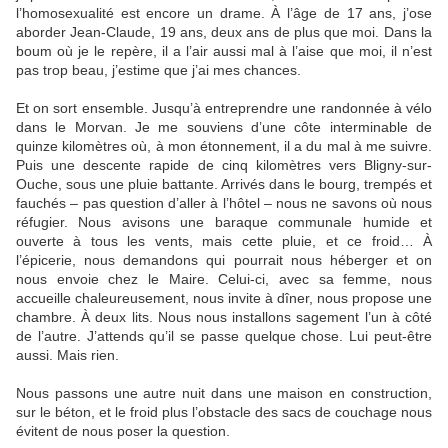
l’homosexualité est encore un drame. À l’âge de 17 ans, j’ose
aborder Jean-Claude, 19 ans, deux ans de plus que moi. Dans la
boum où je le repère, il a l’air aussi mal à l’aise que moi, il n’est
pas trop beau, j’estime que j’ai mes chances.
Et on sort ensemble. Jusqu’à entreprendre une randonnée à vélo
dans le Morvan. Je me souviens d’une côte interminable de
quinze kilomètres où, à mon étonnement, il a du mal à me suivre.
Puis une descente rapide de cinq kilomètres vers Bligny-sur-
Ouche, sous une pluie battante. Arrivés dans le bourg, trempés et
fauchés – pas question d’aller à l’hôtel – nous ne savons où nous
réfugier. Nous avisons une baraque communale humide et
ouverte à tous les vents, mais cette pluie, et ce froid… À
l’épicerie, nous demandons qui pourrait nous héberger et on
nous envoie chez le Maire. Celui-ci, avec sa femme, nous
accueille chaleureusement, nous invite à dîner, nous propose une
chambre. À deux lits. Nous nous installons sagement l’un à côté
de l’autre. J’attends qu’il se passe quelque chose. Lui peut-être
aussi. Mais rien.
Nous passons une autre nuit dans une maison en construction,
sur le béton, et le froid plus l’obstacle des sacs de couchage nous
évitent de nous poser la question.