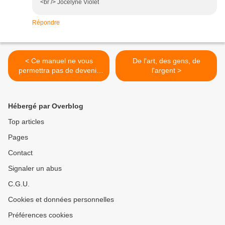
<br /> Jocelyne Violet
Répondre
< Ce manuel ne vous
De l'art, des gens, de
permettra pas de devenir
l'argent >
riche et célèbre, je m'y
engage.
Hébergé par Overblog
Top articles
Pages
Contact
Signaler un abus
C.G.U.
Cookies et données personnelles
Préférences cookies