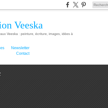
ion Veeska
aux Veeska : peinture, écriture, images, idées à
ies
Newsletter
Contact
c