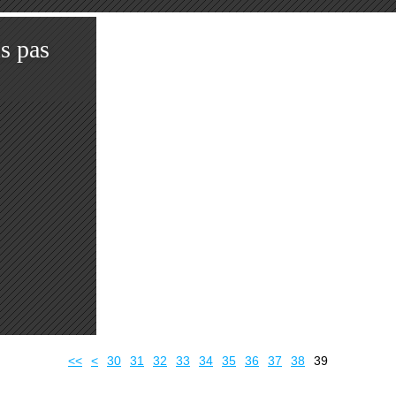
s pas
10
20
<<
<
30
31
32
33
34
35
36
37
38
39