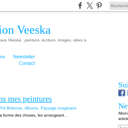
ion Veeska
aux Veeska : peinture, écriture, images, idées à
ies
Newsletter
Contact
Su
ns mes peintures
Ne
 Pré Britenne
Albums
Paysage imaginaire
Abonn
 la forme des choses, les arrangeant...
artic
Email