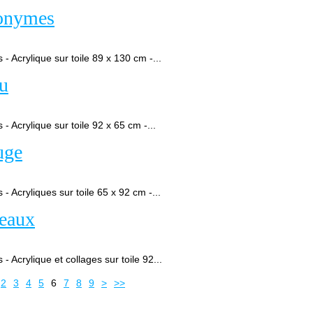
nonymes
 Acrylique sur toile 89 x 130 cm -...
eu
 Acrylique sur toile 92 x 65 cm -...
uge
 Acryliques sur toile 65 x 92 cm -...
seaux
 Acrylique et collages sur toile 92...
2
3
4
5
6
7
8
9
>
>>