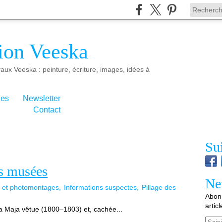
ion Veeska
aux Veeska : peinture, écriture, images, idées à
ies
Newsletter
Contact
Su
es musées
Ne
s et photomontages
Informations suspectes
Pillage des
Abonn
artic
a Maja vêtue (1800–1803) et, cachée...
Email