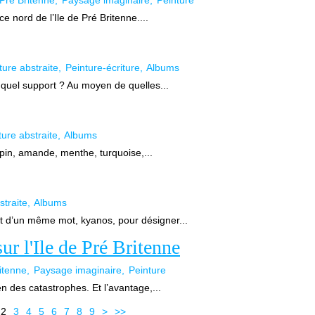
 Pré Britenne
Paysage imaginaire
Peinture
ce nord de l’Ile de Pré Britenne....
ture abstraite
Peinture-écriture
Albums
 quel support ? Au moyen de quelles...
ture abstraite
Albums
sapin, amande, menthe, turquoise,...
straite
Albums
 d’un même mot, kyanos, pour désigner...
ur l'Ile de Pré Britenne
ritenne
Paysage imaginaire
Peinture
ien des catastrophes. Et l’avantage,...
2
3
4
5
6
7
8
9
>
>>