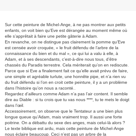
Sur cette peinture de Michel-Ange, à ne pas montrer aux petits
enfants, on voit bien qu’Eve est dérangée au moment même où
elle s’apprêtait à faire une petite gâterie à Adam.
En revanche, on ne distingue pas clairement la pomme qu’Eve
est censée avoir croquée, « le fruit défendu de l’arbre de la
connaissance du bien et du mal », ce qui lui a valu à elle, à
Adam, et à ses descendants, c’est-à-dire nous tous, d’être
chassés du Paradis terrestre. Cela mériterait qu’on en rediscute.
Parce que si Eve a finalement fait ce qu’elle avait prévu de faire,
une simple et agréable turlute, une honnête pipe, et n’a rien vu
du fruit défendu si l’on en croit cette peinture, il y a un problème
dans l’histoire qu’on nous a raconté..
Regardez d’ailleurs comme Adam n’a pas l’air content. Il semble
dire au Diable : si tu crois que tu vas nous ****, tu te mets le doigt
dans l’œil.
Accessoirement, on observe que le Tentateur a une bien plus
longue queue qu’Adam, mais vraiment trop. Il aussi une forte
poitrine. On a débattu du sexe des anges, mais celui-là alors ?
Le texte biblique est ardu, mais cette peinture de Michel-Ange
nous éclaire beaucoup. Ceci n’est pas un arbre de la