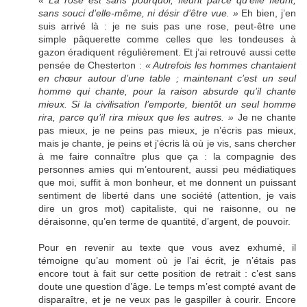
« La rose est sans pourquoi, fleurit parce qu’elle fleurit,
sans souci d’elle-même, ni désir d’être vue. »
Eh bien, j’en
suis arrivé là : je ne suis pas une rose, peut-être une
simple pâquerette comme celles que les tondeuses à
gazon éradiquent régulièrement. Et j’ai retrouvé aussi cette
pensée de Chesterton :
« Autrefois les hommes chantaient
en chœur autour d’une table ; maintenant c’est un seul
homme qui chante, pour la raison absurde qu’il chante
mieux. Si la civilisation l’emporte, bientôt un seul homme
rira, parce qu’il rira mieux que les autres. »
Je ne chante
pas mieux, je ne peins pas mieux, je n’écris pas mieux,
mais je chante, je peins et j'écris là où je vis, sans chercher
à me faire connaître plus que ça : la compagnie des
personnes amies qui m’entourent, aussi peu médiatiques
que moi, suffit à mon bonheur, et me donnent un puissant
sentiment de liberté dans une société (attention, je vais
dire un gros mot) capitaliste, qui ne raisonne, ou ne
déraisonne, qu’en terme de quantité, d’argent, de pouvoir.
Pour en revenir au texte que vous avez exhumé, il
témoigne qu’au moment où je l’ai écrit, je n’étais pas
encore tout à fait sur cette position de retrait : c’est sans
doute une question d’âge. Le temps m’est compté avant de
disparaître, et je ne veux pas le gaspiller à courir. Encore