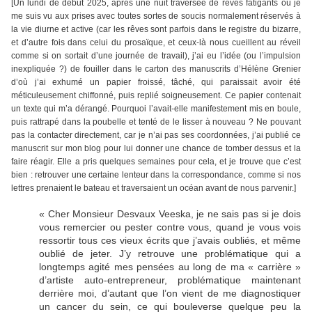
[Un lundi de début 2025, après une nuit traversée de rêves fatigants où je
me suis vu aux prises avec toutes sortes de soucis normalement réservés à
la vie diurne et active (car les rêves sont parfois dans le registre du bizarre,
et d’autre fois dans celui du prosaïque, et ceux-là nous cueillent au réveil
comme si on sortait d’une journée de travail), j’ai eu l’idée (ou l’impulsion
inexpliquée ?) de fouiller dans le carton des manuscrits d’Hélène Grenier
d’où j’ai exhumé un papier froissé, tâché, qui paraissait avoir été
méticuleusement chiffonné, puis replié soigneusement. Ce papier contenait
un texte qui m’a dérangé. Pourquoi l’avait-elle manifestement mis en boule,
puis rattrapé dans la poubelle et tenté de le lisser à nouveau ? Ne pouvant
pas la contacter directement, car je n’ai pas ses coordonnées, j’ai publié ce
manuscrit sur mon blog pour lui donner une chance de tomber dessus et la
faire réagir. Elle a pris quelques semaines pour cela, et je trouve que c’est
bien : retrouver une certaine lenteur dans la correspondance, comme si nos
lettres prenaient le bateau et traversaient un océan avant de nous parvenir.]
« Cher Monsieur Desvaux Veeska, je ne sais pas si je dois
vous remercier ou pester contre vous, quand je vous vois
ressortir tous ces vieux écrits que j’avais oubliés, et même
oublié de jeter. J’y retrouve une problématique qui a
longtemps agité mes pensées au long de ma « carrière »
d’artiste auto-entrepreneur, problématique maintenant
derrière moi, d’autant que l’on vient de me diagnostiquer
un cancer du sein, ce qui bouleverse quelque peu la