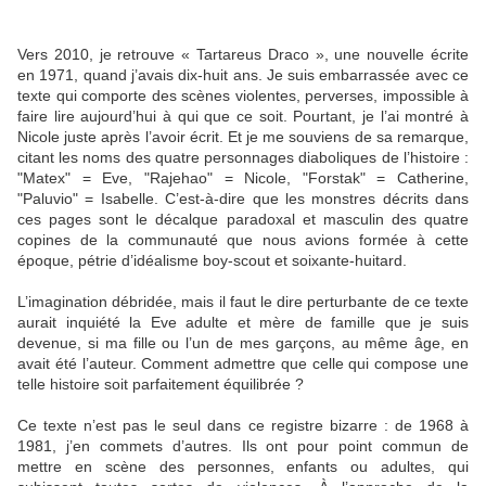
Vers 2010, je retrouve « Tartareus Draco », une nouvelle écrite
en 1971, quand j’avais dix-huit ans. Je suis embarrassée avec ce
texte qui comporte des scènes violentes, perverses, impossible à
faire lire aujourd’hui à qui que ce soit. Pourtant, je l’ai montré à
Nicole juste après l’avoir écrit. Et je me souviens de sa remarque,
citant les noms des quatre personnages diaboliques de l’histoire :
"Matex" = Eve, "Rajehao" = Nicole, "Forstak" = Catherine,
"Paluvio" = Isabelle. C’est-à-dire que les monstres décrits dans
ces pages sont le décalque paradoxal et masculin des quatre
copines de la communauté que nous avions formée à cette
époque, pétrie d’idéalisme boy-scout et soixante-huitard.
L’imagination débridée, mais il faut le dire perturbante de ce texte
aurait inquiété la Eve adulte et mère de famille que je suis
devenue, si ma fille ou l’un de mes garçons, au même âge, en
avait été l’auteur. Comment admettre que celle qui compose une
telle histoire soit parfaitement équilibrée ?
Ce texte n’est pas le seul dans ce registre bizarre : de 1968 à
1981, j’en commets d’autres. Ils ont pour point commun de
mettre en scène des personnes, enfants ou adultes, qui