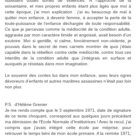
subissent toutes sortes de violences. À l’approche de la
soixantaine, et mes propres enfants étant plus âgés que moi à
cette époque, j’ai mon explication : j’ai eu beaucoup de mal à
quitter mon enfance, à devenir femme, à accepter la perte de la
toute-puissance de l’enfance déchargée de toute responsabilité.
Ce que je percevais comme la médiocrité de la condition adulte,
aggravée par mon caractère timide et angoissé, avait besoin d’un
exutoire. Moi si gentille, si calme, foncièrement non-violente, je
pouvais dans le secret de mes carnets montrer de quoi j’étais
capable dans la rébellion contre cette médiocrité, contre tous ces
interdits de la condition adulte que j’intégrais en surface et
auxquels je résistais dans mon imagination.
Le souvenir des contes lus dans mon enfance, avec leurs ogres
dévoreurs d’enfants et autres marâtres assassines n’était pas loin
non plus.
P.S. d'Hélène Grenier
Je me rends compte que le 3 septembre 1971, date de signature
de ce texte choquant, correspond aux quelques jours précédant
ma démission de l’Ecole Normale d’Institutrices ! Avec le recul, j’ai
compris que j’avais intégré cette école par méprise, pour
retrouver le temps béni de mon école primaire. A la rentrée 1971,