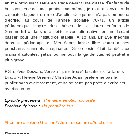
en me retrouvant seule en stage devant une classe d’enfants de
huit ans, encore une gamine moi-même, je n’ai ni l’envie, ni la
capacité de jouer un rôle d’adulte. Ce qui ne m’a pas empêché
d’écrire, au cours de l’année scolaire 70-71, un article
pédagogique inspiré des thèses de « Libres enfants de
Summerhill » dans une petite revue alternative, en me faisant
passer pour une institutrice établie. À 18 ans, Dr Eve théorise
dans la pédagogie et Mrs Adam laisse libre cours à ses
penchants criminels imaginaires. Si ce texte était tombé aux
mains d’autorités, j’étais bonne pour la garde vue, et peut-être
plus grave.
P.S. d’Yves Desvaux Veeska : j’ai retrouvé le cahier « Tartareus
Draco ». Hélène Grenier / Christine Adam préfère ne pas le
publier sans avertissement, et ne se sent pas prête à écrire cet
avertissement.
Episode précédent :
Première émotion picturale
Prochain épisode :
Ma première fois
#Ecriture
#Hélène Grenier
#Atelier d'écriture
#Autofiction