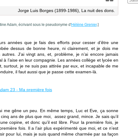
Jorge Luis Borges (1899-1986), La nuit des dons.
stine Adam, écrivant sous le pseudonyme d'
Hélène Grenier
.]
ieurs années que je fais des efforts pour cesser d’être une
bée dessus de bonne heure, ni clairement, et je dois me
autres. J’ai vingt ans, et, problème, je n’ai encore jamais
l à l’aise en leur compagnie. Les années collège et lycée en
t, surtout, je ne suis pas attirée par eux, et incapable de me
nduire, il faut aussi que je passe cette examen-là.
qui me gêne un peu. En même temps, Luc et Eve, ça sonne
a cinq ans de plus que moi, assez grand, mince. Je sais qu’il
une copine, et donc qu’il est libre. Pour la première fois, je
remière fois. Il a l’air plus expérimenté que moi, et ce n’est
désir pour lui, mais je suis quand même charmée par sa façon