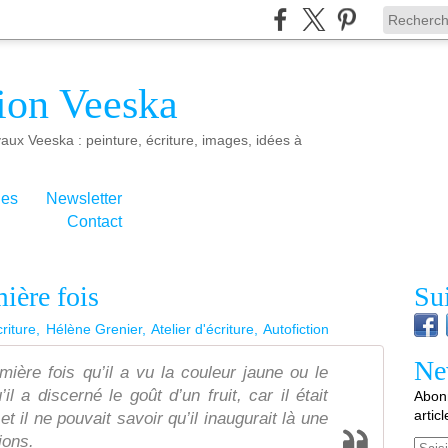
ion Veeska
aux Veeska : peinture, écriture, images, idées à
ies
Newsletter
Contact
ière fois
Su
riture
Hélène Grenier
Atelier d'écriture
Autofiction
Ne
mière fois qu’il a vu la couleur jaune ou le
il a discerné le goût d’un fruit, car il était
Abonn
artic
t il ne pouvait savoir qu’il inaugurait là une
ions.
Email