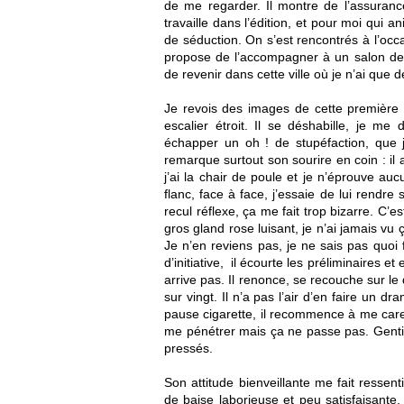
de me regarder. Il montre de l’assurance,
travaille dans l’édition, et pour moi qui
de séduction. On s’est rencontrés à l’occ
propose de l’accompagner à un salon de
de revenir dans cette ville où je n’ai que 
Je revois des images de cette première 
escalier étroit. Il se déshabille, je me
échapper un oh ! de stupéfaction, que j’
remarque surtout son sourire en coin : il a
j’ai la chair de poule et je n’éprouve aucu
flanc, face à face, j’essaie de lui rendr
recul réflexe, ça me fait trop bizarre. C’e
gros gland rose luisant, je n’ai jamais vu
Je n’en reviens pas, je ne sais pas quo
d’initiative, il écourte les préliminaires e
arrive pas. Il renonce, se recouche sur le 
sur vingt. Il n’a pas l’air d’en faire un d
pause cigarette, il recommence à me care
me pénétrer mais ça ne passe pas. Gentime
pressés.
Son attitude bienveillante me fait resse
de baise laborieuse et peu satisfaisante