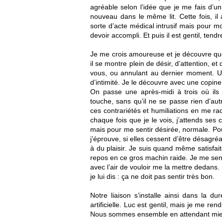
agréable selon l’idée que je me fais d’u
nouveau dans le même lit. Cette fois, il 
sorte d’acte médical intrusif mais pour mo
devoir accompli. Et puis il est gentil, tendr
Je me crois amoureuse et je découvre que 
il se montre plein de désir, d’attention, et
vous, ou annulant au dernier moment. Une
d’intimité. Je le découvre avec une copine
On passe une après-midi à trois où il
touche, sans qu’il ne se passe rien d’au
ces contrariétés et humiliations en me rac
chaque fois que je le vois, j’attends ses 
mais pour me sentir désirée, normale. Pour
j’éprouve, si elles cessent d’être désagr
à du plaisir. Je suis quand même satisfait
repos en ce gros machin raide. Je me sen
avec l’air de vouloir me la mettre dedans.
je lui dis : ça ne doit pas sentir très bon.
Notre liaison s’installe ainsi dans la 
artificielle. Luc est gentil, mais je me r
Nous sommes ensemble en attendant mi