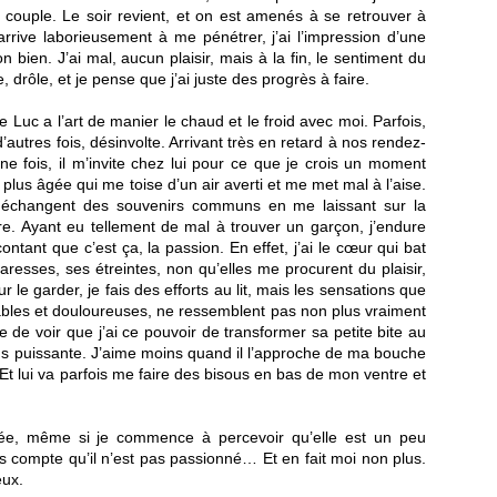
n couple. Le soir revient, et on est amenés à se retrouver à
arrive laborieusement à me pénétrer, j’ai l’impression d’une
n bien. J’ai mal, aucun plaisir, mais à la fin, le sentiment du
e, drôle, et je pense que j’ai juste des progrès à faire.
Luc a l’art de manier le chaud et le froid avec moi. Parfois,
 d’autres fois, désinvolte. Arrivant très en retard à nos rendez-
 fois, il m’invite chez lui pour ce que je crois un moment
 plus âgée qui me toise d’un air averti et me met mal à l’aise.
s échangent des souvenirs communs en me laissant sur la
tre. Ayant eu tellement de mal à trouver un garçon, j’endure
ontant que c’est ça, la passion. En effet, j’ai le cœur qui bat
caresses, ses étreintes, non qu’elles me procurent du plaisir,
 le garder, je fais des efforts au lit, mais les sensations que
éables et douloureuses, ne ressemblent pas non plus vraiment
e de voir que j’ai ce pouvoir de transformer sa petite bite au
s puissante. J’aime moins quand il l’approche de ma bouche
 Et lui va parfois me faire des bisous en bas de mon ventre et
durée, même si je commence à percevoir qu’elle est un peu
ends compte qu’il n’est pas passionné… Et en fait moi non plus.
eux.