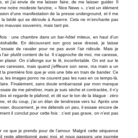
 et j’ai envie de me laisser faire, de me laisser guider. Il
 anime notre modeste fanzine, « Nice News », c’est un élément
asion d’une manifestation de la presse underground, et il me
 la bédé qui se déroule à Auxerre. Cela ne m’enchante pas
des mauvais souvenirs, mais tant pis.
fois : une chambre dans un bar-hôtel miteux, en haut d’un
 déshabille. En découvrant son gros sexe dressé, je laisse
essaie de ravaler pour ne pas avoir l’air ridicule. Mais je
 l’air plutôt content de lui. Il s’approche de moi, me caresse,
n plaisir. On s’allonge sur le lit, inconfortable. On est sur le
e ses caresses, mais quand j’effleure son sexe, ma main a un
st la première fois que je vois une bite en train de bander. Ce
 ça, les images porno ne courent pas les rues en ce temps-là.
i faire. Finalement, sans doute embarrassé par mon manque
t essaie de me pénétrer, mais je suis sèche et contractée, il n’y
dos et regarde le plafond, et dit sur le ton de la blague : zéro
rame, et du coup, j’ai un élan de tendresse vers lui. Après une
sser, doucement, je me détends un peu, il essaie encore de
nt il conclut pour cette fois : c’est pas grave, on n’est pas
ntir ce que je prends pour de l’amour. Malgré cette séquence
, il reste attentionné avec moi, et nous passons une journée