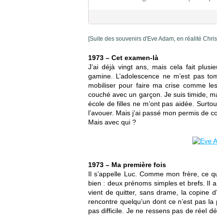
[Suite des souvenirs d'Eve Adam, en réalité Chri
1973 – Cet examen-là
J’ai déjà vingt ans, mais cela fait plus
gamine. L’adolescence ne m’est pas tom
mobiliser pour faire ma crise comme les 
couché avec un garçon. Je suis timide, ma
école de filles ne m’ont pas aidée. Surtou
l’avouer. Mais j’ai passé mon permis de co
Mais avec qui ?
1973 – Ma première fois
Il s’appelle Luc. Comme mon frère, ce 
bien : deux prénoms simples et brefs. Il 
vient de quitter, sans drame, la copine d’
rencontre quelqu’un dont ce n’est pas la p
pas difficile. Je ne ressens pas de réel 