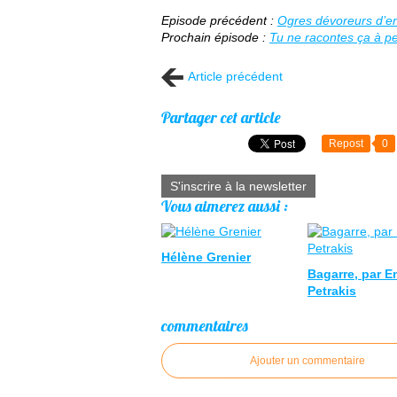
Episode précédent :
Ogres dévoreurs d’en
Prochain épisode :
Tu ne racontes ça à p
Article précédent
Partager cet article
Repost
0
S'inscrire à la newsletter
Vous aimerez aussi :
Hélène Grenier
Bagarre, par E
Petrakis
commentaires
Ajouter un commentaire