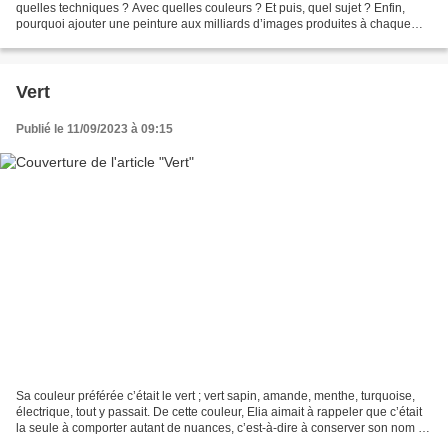
quelles techniques ? Avec quelles couleurs ? Et puis, quel sujet ? Enfin,
pourquoi ajouter une peinture aux milliards d’images produites à chaque
instant. La peinture me pose souvent...
Vert
Publié le 11/09/2023 à 09:15
Sa couleur préférée c’était le vert ; vert sapin, amande, menthe, turquoise,
électrique, tout y passait. De cette couleur, Elia aimait à rappeler que c’était
la seule à comporter autant de nuances, c’est-à-dire à conserver son nom en
dépit d’écarts de...